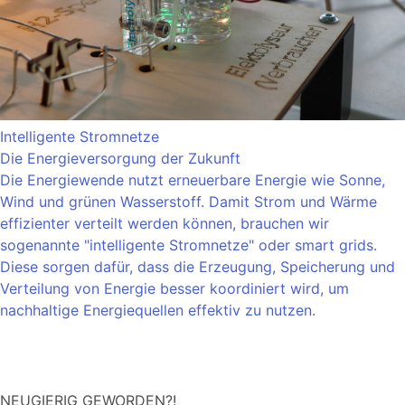
Intelligente Stromnetze
Die Energieversorgung der Zukunft
Die Energiewende nutzt erneuerbare Energie wie Sonne,
Wind und grünen Wasserstoff. Damit Strom und Wärme
effizienter verteilt werden können, brauchen wir
sogenannte "intelligente Stromnetze" oder smart grids.
Diese sorgen dafür, dass die Erzeugung, Speicherung und
Verteilung von Energie besser koordiniert wird, um
nachhaltige Energiequellen effektiv zu nutzen.
NEUGIERIG GEWORDEN?!