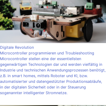
Digitale Revolution
Microcontroller programmieren und Troubleshooting
Microcontroller stellen eine der essentiellsten
gegenwärtigen Technologien dar und werden vielfältig in
Industrie und technischen Anwendungsprozessen benötigt,
z.B. in smart homes, mittels Roboter und KI, bzw.
automatisierter und datengestützter Produktionsabläufe,
in der digitalen Sicherheit oder in der Steuerung
sogenannter intelligenter Stromnetze.